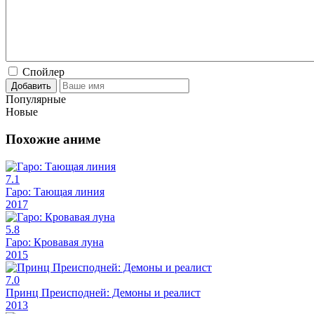
Спойлер
Добавить
Популярные
Новые
Похожие аниме
7.1
Гаро: Тающая линия
2017
5.8
Гаро: Кровавая луна
2015
7.0
Принц Преисподней: Демоны и реалист
2013