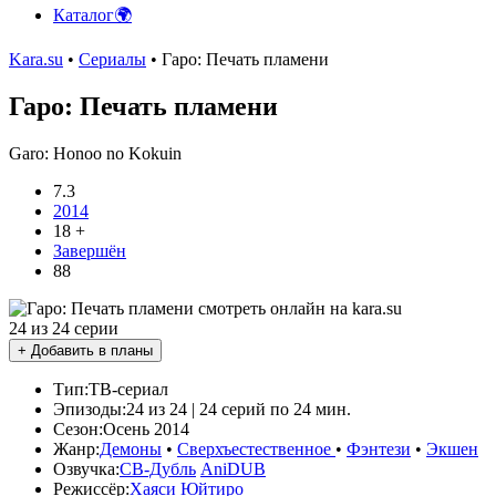
Каталог🌍
Kara.su
•
Сериалы
• Гаро: Печать пламени
Гаро: Печать пламени
Garo: Honoo no Kokuin
7.3
2014
18 +
Завершён
88
24 из 24 серии
+ Добавить в планы
Тип:
ТВ-сериал
Эпизоды:
24 из 24 | 24 серий по 24 мин.
Сезон:
Осень 2014
Жанр:
Демоны
•
Сверхъестественное
•
Фэнтези
•
Экшен
Озвучка:
СВ-Дубль
AniDUB
Режиссёр:
Хаяси Юйтиро