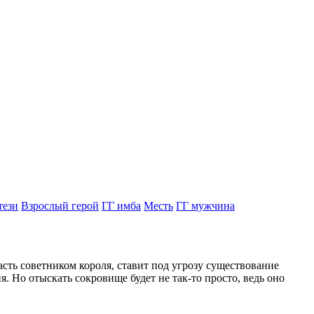
тези
Взрослый герой
ГГ имба
Месть
ГГ мужчина
сть советником короля, ставит под угрозу существование
 Но отыскать сокровище будет не так-то просто, ведь оно