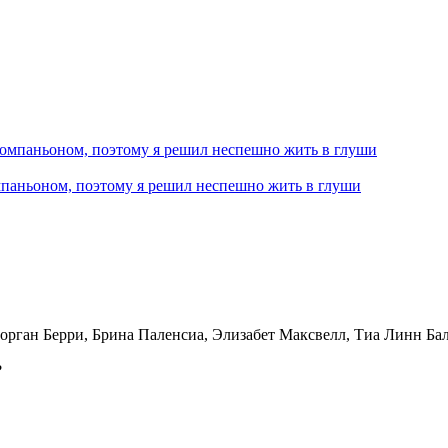
мпаньоном, поэтому я решил неспешно жить в глуши
Морган Берри, Брина Паленсиа, Элизабет Максвелл, Тиа Линн Ба
?