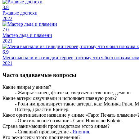
3.8
Ржавые доспехи
2022
7.0
Мастер льда и пламени
2021
6.9
Меня выгнали из гильдии героев, потому что я был плохим ко
2021
Часто задаваемые вопросы
Какие жанры у аниме?
- Жанры: экшен, фэнтези, сверхъестественное, демоны.
Какие актеры озвучивали и исполняет главную роль?
- Роли импровизирует такие актеры, как: Моника Риал, 
Поттер, Джастин Бринер.
Какое оригинальное название у аниме «Гаро: Печать пламени»
- Оригинальное название - Garo: Honoo no Kokuin.
Страна занимающий производством этого аниме?
- Снявший произведение -
Япония
.
Кто режиссеры этого произведения?