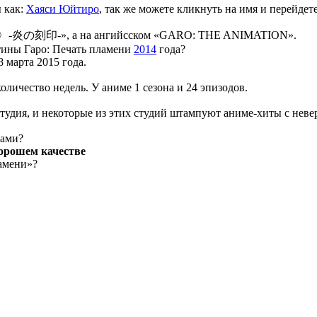
 как:
Хаяси Юйтиро
, так же можете кликнуть на имя и перейдет
RO〉-炎の刻印-», а на ангийсском «GARO: THE ANIMATION».
ртины Гаро: Печать пламени
2014
года?
8 марта 2015 года.
оличество недель. У аниме 1 сезона и 24 эпизодов.
тудия, и некоторые из этих студий штампуют аниме-хиты с неве
рами?
хорошем качестве
ламени»?