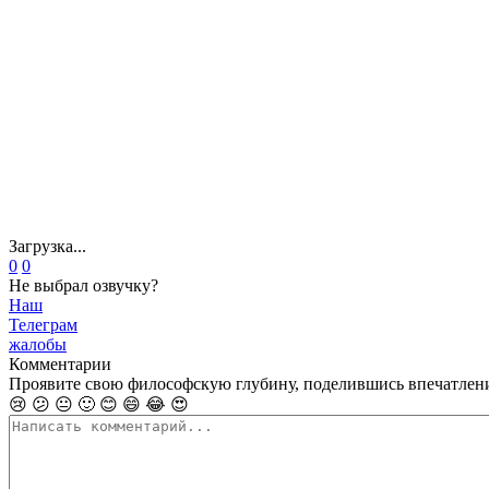
Загрузка...
0
0
Не выбрал озвучку?
Наш
Телеграм
жалобы
Комментарии
Проявите свою философскую глубину, поделившись впечатлен
😢
😕
😐
🙂
😊
😄
😂
😍