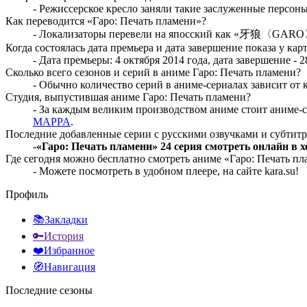
- Режиссерское кресло заняли такие заслуженные персоны
Как переводится «Гаро: Печать пламени»?
- Локализаторы перевели на япосский как «牙狼〈GA
Когда состоялась дата премьера и дата завершение показа у ка
- Дата премьеры: 4 октября 2014 года, дата завершение - 2
Сколько всего сезонов и серий в аниме Гаро: Печать пламени?
- Обычно количество серий в аниме-сериалах зависит от к
Студия, выпустившая аниме Гаро: Печать пламени?
- За каждым великим производством аниме стоит аниме-с
MAPPA
.
Последние добавленные серии с русскими озвучками и субтит
-
«Гаро: Печать пламени» 24 серия смотреть онлайн в 
Где сегодня можно бесплатно смотреть аниме «Гаро: Печать п
- Можете посмотреть в удобном плеере, на сайте kara.su!
Профиль
📚Закладки
🔑История
❤️Избранное
🧭Навигация
Последние сезоны