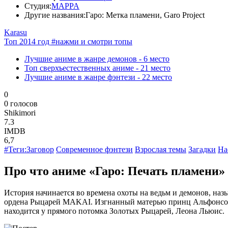
Студия:
MAPPA
Другие названия:
Гаро: Метка пламени, Garo Project
Karasu
Топ 2014 год
#нажми и смотри топы
Лучшие аниме в жанре демонов -
6 место
Топ сверхъестественных аниме -
21 место
Лучшие аниме в жанре фэнтези -
22 место
0
0
голосов
Shikimori
7.3
IMDB
6,7
#Теги:
Заговор
Современное фэнтези
Взрослая темы
Загадки
На
Про что аниме «Гаро: Печать пламени»
История начинается во времена охоты на ведьм и демонов, на
ордена Рыцарей MAKAI. Изгнанный матерью принц Альфонсо отп
находится у прямого потомка Золотых Рыцарей, Леона Льюис.