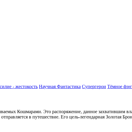
силие - жестокость
Научная Фантастика
Супергерои
Тёмное фэн
зываемых Кошмарами. Это распоряжение, данное захватившим вла
равляется в путешествие. Его цель-легендарная Золотая Броня.