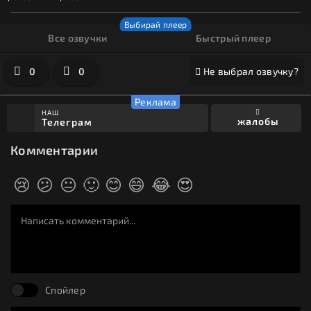
Все озвучки
Быстрый плеер
0
0
Не выбрал озвучку?
НАШ
жалобы
Телеграм
Комментарии
😢
😕
😐
🙂
😊
😄
😂
😍
Спойлер