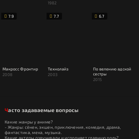
Макросс
1982
7.9
7.7
6.7
Макросс Фронтир
Технолайз
По велению адской
сестры
2008
2003
2015
Часто задаваемые вопросы
Какие жанры у аниме?
- Жанры: сёнен, экшен, приключения, комедия, драма,
фантастика, меха, музыка.
Какие актеры озвучивали и исполняет главную роль?