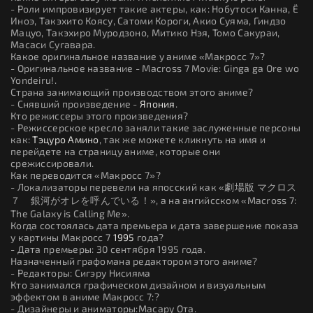
- Роли импровизирует такие актеры, как: Нобутоси Канна, Ё
Иноэ, Такэхито Коясу, Сатоми Короги, Акио Суяма, Гиндзо
Мацуо, Такэхиро Муродзоно, Митико Нэя, Томо Сакураи,
Масаси Сугавара.
Какое оригинальное название у аниме «Макросс 7»?
- Оригинальное название - Macross 7 Movie: Ginga ga Ore wo
Yondeiru!.
Страна занимающий производством этого аниме?
- Снявший произведение -
Япония
.
Кто режиссеры этого произведения?
- Режиссерское кресло заняли такие заслуженные персоны
как:
Тэцуро Амино
, так же можете кликнуть на имя и
перейдете на страницу аниме, которые они
срежиссировали.
Как переводится «Макросс 7»?
- Локализаторы перевели на япосский как «劇場版 マクロス
７ 銀河がオレを呼んでいる！», а на ангийсском «Macross 7:
The Galaxy is Calling Me».
Когда состоялась дата премьера и дата завершение показа
у картины Макросс 7
1995
года?
- Дата премьеры: 30 сентября 1995 года.
Назначенный графомана редактором этого аниме?
- Редакторы: Сигэру Нисияма
Кто занимался графическом дизайном и визуальным
эффектом в аниме Макросс 7:?
- Дизайнеры и аниматоры:Масару Ота.