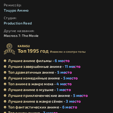
Режиссёр:
Тэцуро Амино
Студия:
Production Reed
Другие названия:
Macross 7: The Movie
KARASU
Топ 1995 год
#нажми и смотри топы
Лучшие аниме фильмы -
6 место
Лучшие завершённые аниме -
11 место
Топ драматичных аниме -
5 место
Лучшие комедийные аниме -
5 место
Топ аниме в жанре меха -
4 место
Лучшие аниме о музыке -
1 место
Лучшие приключенческие аниме -
5 место
Лучшие аниме в жанре сёнен -
3 место
Топ фантастических аниме -
6 место
Топ экшен аниме -
7 место