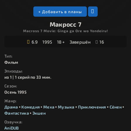
+ Добавить в планы
Макросс 7
Macross 7 Movie: Ginga ga Ore wo Yondeiru!
6.9
1995
18 +
Завершён
16
Тип:
Фильм
Эпизоды:
из 1 | 1 серий по 33 мин.
Сезон:
Осень 1995
Жанр:
Драма
•
Комедия
•
Меха
•
Музыка
•
Приключения
•
Сёнен
•
Фантастика
•
Экшен
Озвучка:
AniDUB