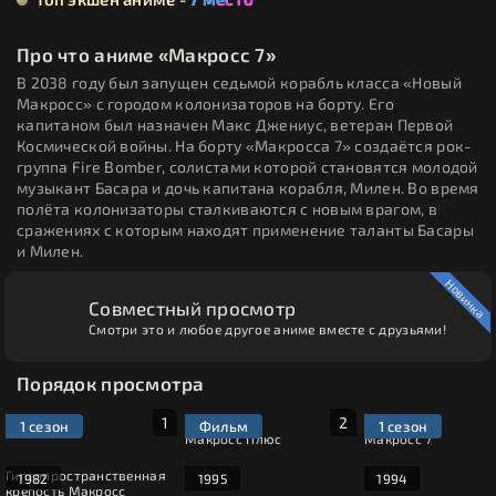
Про что аниме «Макросс 7»
В 2038 году был запущен седьмой корабль класса «Новый
Макросс» с городом колонизаторов на борту. Его
капитаном был назначен Макс Джениус, ветеран Первой
Космической войны. На борту «Макросса 7» создаётся рок-
группа Fire Bomber, солистами которой становятся молодой
музыкант Басара и дочь капитана корабля, Милен. Во время
полёта колонизаторы сталкиваются с новым врагом, в
сражениях с которым находят применение таланты Басары
и Милен.
Новинка
Совместный просмотр
Смотри это и любое другое аниме вместе с друзьями!
Порядок просмотра
1 сезон
Фильм
1 сезон
Макросс Плюс
Макросс 7
Гиперпространственная
1982
1995
1994
крепость Макросс