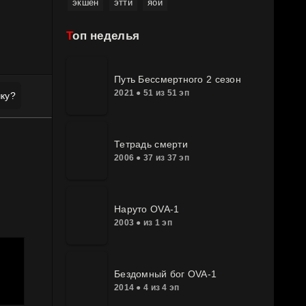
экшен
этти
яой
Топ неделья
Путь Бессмертного 2 сезон
2021 ● 51 из 51 эп
ку?
Тетрадь смерти
2006 ● 37 из 37 эп
Наруто OVA-1
2003 ● из 1 эп
Бездомный бог OVA-1
2014 ● 4 из 4 эп