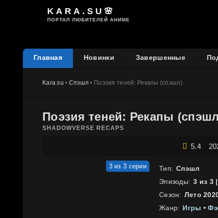
KARA.SU🌸
ПОРТАЛ ЛЮБИТЕЛЕЙ АНИМЕ
Главная
Новинки
Завершенные
По
Kara.su
•
Спэшл
• Поэзия теней: Рекапы (спэшл)
Поэзия теней: Рекапы (спэшл
SHADOWVERSE RECAPS
5.4
20
3 из 3 серии
Тип:
Спэшл
Эпизоды:
3 из 3 
Сезон:
Лето 202
Жанр:
Игры
•
Фэ