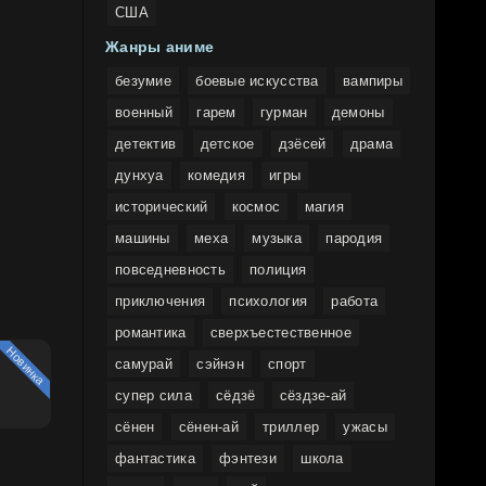
США
Жанры аниме
безумие
боевые искусства
вампиры
военный
гарем
гурман
демоны
детектив
детское
дзёсей
драма
дунхуа
комедия
игры
исторический
космос
магия
машины
меха
музыка
пародия
повседневность
полиция
приключения
психология
работа
романтика
сверхъестественное
Новинка
самурай
сэйнэн
спорт
супер сила
сёдзё
сёздзе-ай
сёнен
сёнен-ай
триллер
ужасы
фантастика
фэнтези
школа