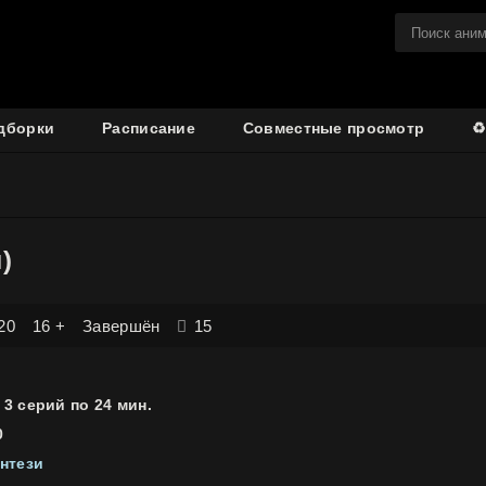
дборки
Расписание
Совместные просмотр
♻
)
20
16 +
Завершён
15
| 3 серий по 24 мин.
0
нтези