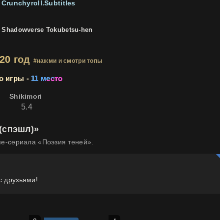
Crunchyroll.Subtitles
Shadowverse Tokubetsu-hen
020 год
#нажми и смотри топы
о игры -
11 место
Shikimori
5.4
(спэшл)»
ме-сериала «Поэзия теней».
с друзьями!