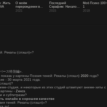
: Жить
О моём
Последний
Моб Психо 100
OVA
перерождении в
Серафим: Начало
1
слизь: Хината
конца (спэшл)
2021
2015
2018
Сакагучи (спэшл)
й: Рекапы (спэшл)»?
シャドウバース特別編».
 показа у картины Поэзия теней: Рекапы (спэшл)
2020
года?
ие - 30 марта 2021 года.
(спэшл)?
име-студия, и некоторые из этих студий штампуют аниме-хиты с
картины -
Zexcs
.
и и субтитрами?
еть онлайн в хорошем качестве
зия теней: Рекапы (спэшл)»?
ra.su!