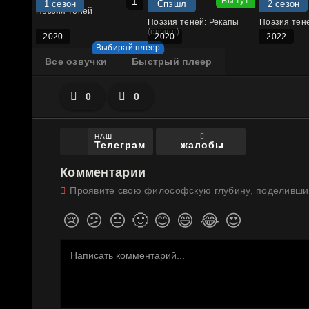
1 сезон
Спэшл
2 сезон
Поэзия теней
Поэзия теней: Рекапы
Поэзия тене
(спэшл)
2020
2020
2022
Все озвучки
Быстрый плеер
0
0
НАШ
жалобы
Телеграм
Комментарии
Проявите свою философскую глубину, поделивши
😢
😕
😐
🙂
😊
😄
😂
😍