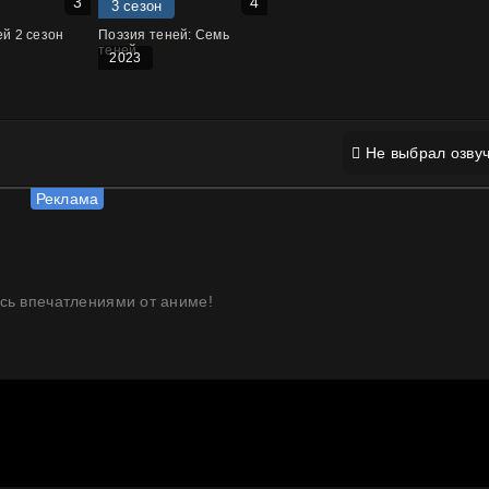
3 сезон
й 2 сезон
Поэзия теней: Семь
теней
2023
Не выбрал озвуч
сь впечатлениями от аниме!