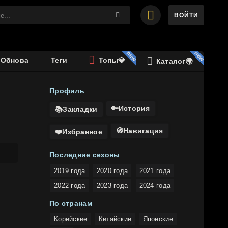
ВОЙТИ
️Обнова
Теги
Топы💎
Каталог🌍
Профиль
🔑История
📚Закладки
🧭Навигация
❤️Избранное
Последние сезоны
2019 года
2020 года
2021 года
2022 года
2023 года
2024 года
По странам
Корейские
Китайские
Японские