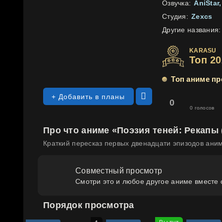
Озвучка:
AniStar
Студия:
Zexcs
Другие названия:
KARASU
Топ 2
Топ аниме пр
+ Добавить в планы
0
0
голосов
Про что аниме «Поэзия теней: Рекапы 
Краткий пересказ первых двенадцати эпизодов ани
Совместный просмотр
Смотри это и любое другое аниме вместе 
Порядок просмотра