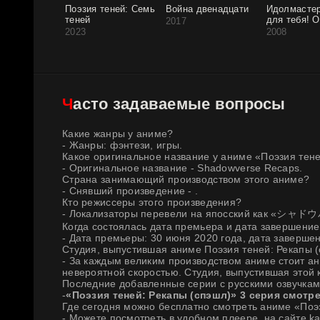
Поэзия теней: Семь
Война двенадцати
Идолмастер
теней
для тебя! 
2017
2023
2008
Часто задаваемые вопросы
Какие жанры у аниме?
- Жанры: фэнтези, игры.
Какое оригинальное название у аниме «Поэзия тене
- Оригинальное название - Shadowverse Recaps.
Страна занимающий производством этого аниме?
- Снявший произведение - .
Кто режиссеры этого произведения?
- Локализаторы перевели на япосский как «
Когда состоялась дата премьера и дата завершение
- Дата премьеры: 30 июня 2020 года, дата завершен
Студия, выпустившая аниме Поэзия теней: Рекапы 
- За каждым великим производством аниме стоит ан
невероятной скоростью. Студия, выпустившая этой 
Последние добавленные серии с русскими озвучкам
-
«Поэзия теней: Рекапы (спэшл)» 3 серия смотр
Где сегодня можно бесплатно смотреть аниме «Поэ
- Можете посмотреть в удобном плеере, на сайте ka