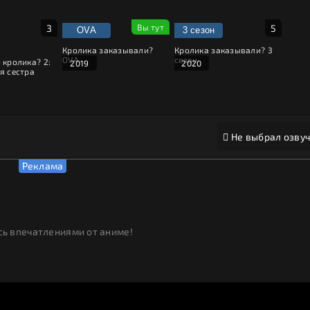
OVA
3 сезон
Кролика заказывали?
Кролика заказывали? 3
OVA
сезон
 кролика? 2:
2019
2020
я сестра
Не выбрал озвуч
ь впечатлениями от аниме!