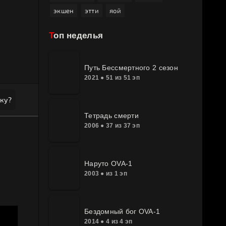
экшен
этти
яой
Топ неделья
Путь Бессмертного 2 сезон
2021 ● 51 из 51 эп
ку?
Тетрадь смерти
2006 ● 37 из 37 эп
Наруто OVA-1
2003 ● из 1 эп
Бездомный бог OVA-1
2014 ● 4 из 4 эп