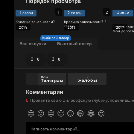
Порядок просмотра
1 сезон
2 сезон
Фильм
Кролика заказывали?
Кролика заказывали? 2
сезон
Заказывали
2014
2015
2017
Моя дорога
Все озвучки
Быстрый плеер
0
0
НАШ
жалобы
Телеграм
Комментарии
Проявите свою философскую глубину, поделившис
😢
😕
😐
🙂
😊
😄
😂
😍