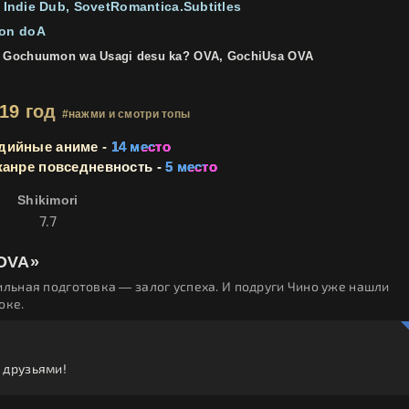
Indie Dub
SovetRomantica.Subtitles
ion doA
Gochuumon wa Usagi desu ka? OVA, GochiUsa OVA
019 год
#нажми и смотри топы
дийные аниме -
14 место
жанре повседневность -
5 место
Shikimori
7.7
 OVA»
ильная подготовка — залог успеха. И подруги Чино уже нашли
оке.
 друзьями!