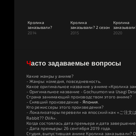
Кролика
Кролика
Кролика
заказывали?
заказывали? 2 сезон
заказывали
2014
2015
2020
Часто задаваемые вопросы
Какие жанры у аниме?
- Жанры: комедия, повседневность.
Какое оригинальное название у аниме «Кролика з
- Оригинальное название - Gochuumon wa Usagi Desu k
Страна занимающий производством этого аниме?
- Снявший произведение -
Япония
.
Кто режиссеры этого произведения?
- Локализаторы перевели на япосский как «ご注文はう
Rabbit?? OVA».
Когда состоялась дата премьера и дата завершени
- Дата премьеры: 26 сентября 2019 года.
Студия, выпустившая аниме Кролика заказывали? 