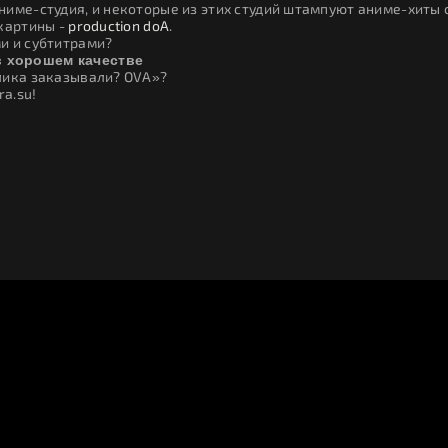
име-студия, и некоторые из этих студий штампуют аниме-хиты 
 картины -
production doA
.
и и субтитрами?
в хорошем качестве
лика заказывали? OVA»?
ra.su!