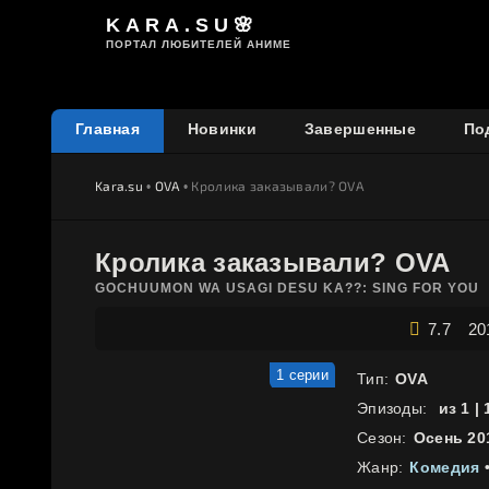
KARA.SU🌸
ПОРТАЛ ЛЮБИТЕЛЕЙ АНИМЕ
Главная
Новинки
Завершенные
По
Kara.su
•
OVA
• Кролика заказывали? OVA
Кролика заказывали? OVA
GOCHUUMON WA USAGI DESU KA??: SING FOR YOU
7.7
20
1 серии
Тип:
OVA
Эпизоды:
из 1 |
Сезон:
Осень 20
Жанр:
Комедия