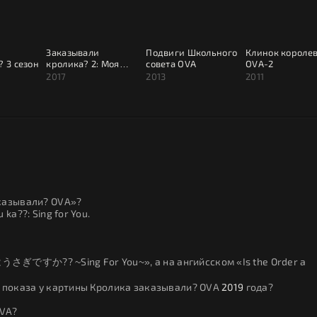
Заказывали
Подвиги Школьного
Клинок короле
? 3 сезон
кролика? 2: Моя
совета OVA
OVA-2
дорогая сестра
2017
2013
2011
аказывали? OVA»?
a??: Sing for You.
さぎですか?? ~Sing For You~», а на ангийсском «Is the Order a
е показа у картины Кролика заказывали? OVA
2019
года?
OVA?