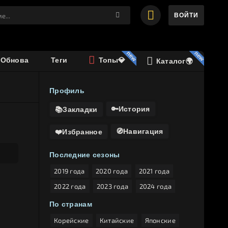
ВОЙТИ
️Обнова
Теги
Топы💎
Каталог🌍
Профиль
🔑История
📚Закладки
🧭Навигация
❤️Избранное
Последние сезоны
2019 года
2020 года
2021 года
2022 года
2023 года
2024 года
По странам
Корейские
Китайские
Японские