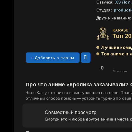
Озвучка:
ХЗ Лол
Студия:
product
Другие названия:
KARASU
Топ 2
Лучшие коме
Топ аниме в 
+ Добавить в планы
0
0
голосов
Про что аниме «Кролика заказывали?
Чино Кафу готовится к выступлению на сцене. Прав
отличный способ помочь — устроить турнир по кара
Совместный просмотр
Смотри это и любое другое аниме вместе с