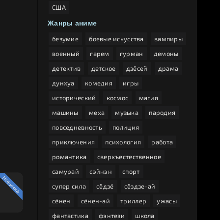
США
Жанры аниме
безумие
боевые искусства
вампиры
военный
гарем
гурман
демоны
детектив
детское
дзёсей
драма
дунхуа
комедия
игры
исторический
космос
магия
машины
меха
музыка
пародия
повседневность
полиция
приключения
психология
работа
романтика
сверхъестественное
самурай
сэйнэн
спорт
Новинка
супер сила
сёдзё
сёздзе-ай
сёнен
сёнен-ай
триллер
ужасы
фантастика
фэнтези
школа