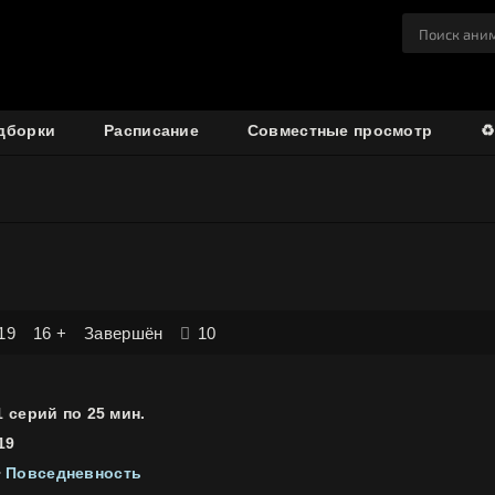
дборки
Расписание
Совместные просмотр
♻
19
16 +
Завершён
10
 1 серий по 25 мин.
19
•
Повседневность