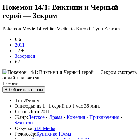
Покемон 14/1: Виктини и Черный
герой — Зекром
Pokemon Movie 14 White: Victini to Kuroki Eiyuu Zekrom
6.6
2011
12 +
Завершён
62
1 серии
+ Добавить в планы
Тип:
Фильм
Эпизоды:
из 1 | 1 серий по 1 час 36 мин.
Сезон:
Лето 2011
Жанр:
Детское
•
Драма
•
Комедия
•
Приключения
•
Фэнтези
Озвучка:
SDI Media
Режиссёр:
Кунихико Юяма