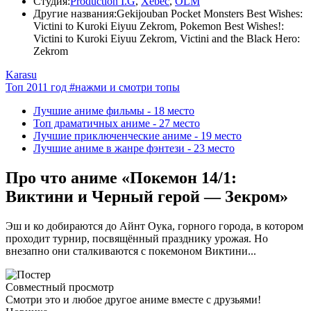
Студия:
Production I.G
,
Xebec
,
OLM
Другие названия:
Gekijouban Pocket Monsters Best Wishes:
Victini to Kuroki Eiyuu Zekrom, Pokemon Best Wishes!:
Victini to Kuroki Eiyuu Zekrom, Victini and the Black Hero:
Zekrom
Karasu
Топ 2011 год
#нажми и смотри топы
Лучшие аниме фильмы -
18 место
Топ драматичных аниме -
27 место
Лучшие приключенческие аниме -
19 место
Лучшие аниме в жанре фэнтези -
23 место
Про что аниме «Покемон 14/1:
Виктини и Черный герой — Зекром»
Эш и ко добираются до Айнт Оука, горного города, в котором
проходит турнир, посвящённый празднику урожая. Но
внезапно они сталкиваются с покемоном Виктини...
Совместный просмотр
Смотри это и любое другое аниме вместе с друзьями!