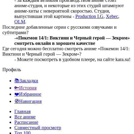
- За каждым великим производством аниме стоит
аниме-студия, и некоторые из этих студий штампуют
аниме-хиты с невероятной скоростью. Студия,
выпустившая этой картины -
Production I.G
,
Xebec
,
OLM
.
Последние добавленные серии с русскими озвучками и
субтитрами?
-
«Покемон 14/1: Виктини и Черный герой — Зекром»
смотреть онлайн в хорошем качестве
Где сегодня можно бесплатно смотреть аниме «Покемон 14/1:
Виктини и Черный герой — Зекром»?
- Можете посмотреть в удобном плеере, на сайте kara.su!
Профиль
📚Закладки
🔑История
❤️Избранное
🧭Навигация
Главная
Все аниме
Расписание
Совместный просмотр
Топ 100