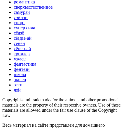
романтика
сверхъестественное
самурай
сэйнэн
спорт
супер сила
сёдзё
сёздзе-ай
сёнен
сёнен-ай
триллер
ужасы
фантастика
фэнтези
школа
экшен
этти
яой
Copyrights and trademarks for the anime, and other promotional
materials are the property of their respective owners. Use of these
materials are allowed under the fair use clause of the Copyright
Law.
Весь материал на сайте представлен для домашнего