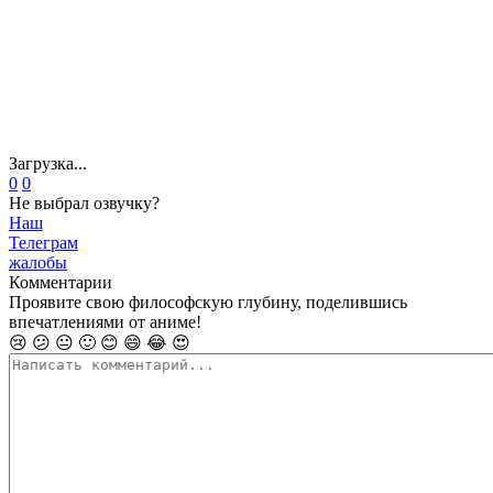
Загрузка...
0
0
Не выбрал озвучку?
Наш
Телеграм
жалобы
Комментарии
Проявите свою философскую глубину, поделившись
впечатлениями от аниме!
😢
😕
😐
🙂
😊
😄
😂
😍