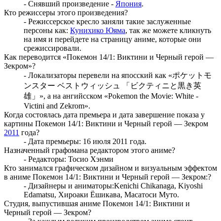
- Снявший произведение -
Япония
.
Кто режиссеры этого произведения?
- Режиссерское кресло заняли такие заслуженные
персоны как:
Кунихико Юяма
, так же можете кликнуть
на имя и перейдете на страницу аниме, которые они
срежиссировали.
Как переводится «Покемон 14/1: Виктини и Черный герой —
Зекром»?
- Локализаторы перевели на япосский как «ポケットモ
ンスター ベストウィッシュ 「ビクティニと黒き英
雄」», а на ангийсском «Pokemon the Movie: White -
Victini and Zekrom».
Когда состоялась дата премьера и дата завершение показа у
картины Покемон 14/1: Виктини и Черный герой — Зекром
2011
года?
- Дата премьеры: 16 июля 2011 года.
Назначенный графомана редактором этого аниме?
- Редакторы: Тосио Хэнми
Кто занимался графическом дизайном и визуальным эффектом
в аниме Покемон 14/1: Виктини и Черный герой — Зекром:?
- Дизайнеры и аниматоры:Kenichi Chikanaga, Kiyoshi
Edamatsu, Хироаки Ёшикава, Масатоси Муто.
Студия, выпустившая аниме Покемон 14/1: Виктини и
Черный герой — Зекром?