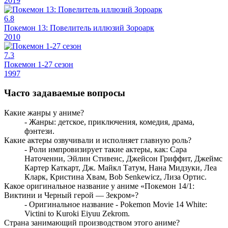
2019
6.8
Покемон 13: Повелитель иллюзий Зороарк
2010
7.3
Покемон 1-27 сезон
1997
Часто задаваемые вопросы
Какие жанры у аниме?
- Жанры: детское, приключения, комедия, драма,
фэнтези.
Какие актеры озвучивали и исполняет главную роль?
- Роли импровизирует такие актеры, как: Сара
Наточенни, Эйлин Стивенс, Джейсон Гриффит, Джеймс
Картер Каткарт, Дж. Майкл Татум, Нана Мидзуки, Леа
Кларк, Кристина Хвам, Bob Senkewicz, Лиза Ортис.
Какое оригинальное название у аниме «Покемон 14/1:
Виктини и Черный герой — Зекром»?
- Оригинальное название - Pokemon Movie 14 White:
Victini to Kuroki Eiyuu Zekrom.
Страна занимающий производством этого аниме?