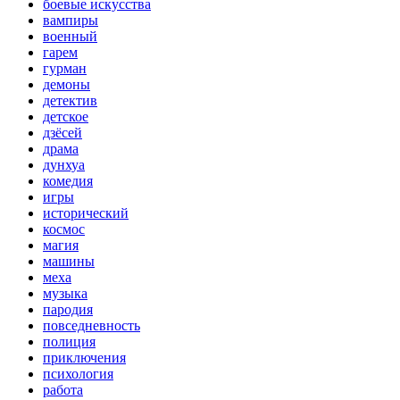
боевые искусства
вампиры
военный
гарем
гурман
демоны
детектив
детское
дзёсей
драма
дунхуа
комедия
игры
исторический
космос
магия
машины
меха
музыка
пародия
повседневность
полиция
приключения
психология
работа