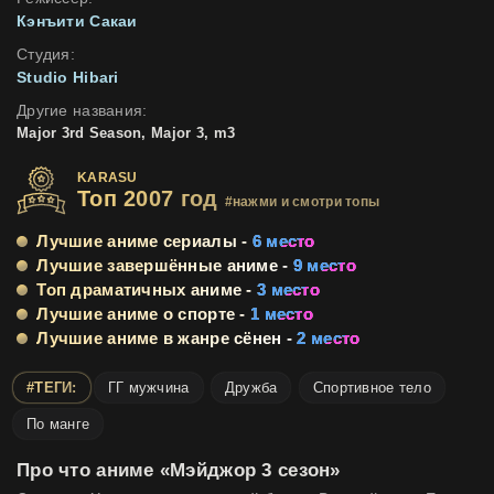
Кэнъити Сакаи
Студия:
Studio Hibari
Другие названия:
Major 3rd Season, Major 3, m3
KARASU
Топ 2007 год
#нажми и смотри топы
Лучшие аниме сериалы -
6 место
Лучшие завершённые аниме -
9 место
Топ драматичных аниме -
3 место
Лучшие аниме о спорте -
1 место
Лучшие аниме в жанре сёнен -
2 место
#ТЕГИ:
ГГ мужчина
Дружба
Спортивное тело
По манге
Про что аниме «Мэйджор 3 сезон»