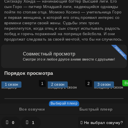
Сигэхару Хонда — начинающий бэттер Высшей лиги. Его
сын Горо — питчер Младшей лиги, надеющийся однажды
пойти по стопам отца. Момоко Хосино — учительница Горо
и первая женщина, к которой его отец проявил интерес со
времени смерти своей жены. Судьбы этих троих
переплетутся, когда отец и сын станут испытывать радость
побед и горечь поражений на поприще бейсбола. И они
продолжат следовать за своей мечтой, что бы ни случилось.
Новинка
Совместный просмотр
Смотри это и любое другое аниме вместе с друзьями!
Порядок просмотра
1 сезон
2 сезон
3 сезон
Мэйджор
Мэйджор 2 сезон
Мэйджор 3 сезон
2004
2005
2007
Все озвучки
Быстрый плеер
0
1
Не выбрал озвучку?