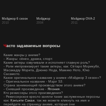
Мэйджор 6 сезон
Мэйджор
Мэйджор OVA-2
2010
2004
2011
Часто задаваемые вопросы
Какие жанры у аниме?
- Жанры: сёнен, драма, спорт.
Какие актеры озвучивали и исполняет главную роль?
- Роли импровизирует такие актеры, как: Сётаро Морикубо,
Масакадзу Морита, Дзюнко Нода, Мамико Ното, Юко
Сасамото.
Какое оригинальное название у аниме «Мэйджор 3 сезон»?
- Оригинальное название - Major S3.
Страна занимающий производством этого аниме?
- Снявший произведение -
Япония
.
Кто режиссеры этого произведения?
- Режиссерское кресло заняли такие заслуженные персоны
как:
Кэнъити Сакаи
, так же можете кликнуть на имя и
перейдете на страницу аниме, которые они