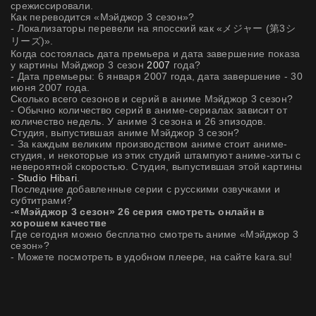
срежиссировали.
Как переводится «Мэйджор 3 сезон»?
- Локализаторы перевели на япосский как «メジャー (第3シ
リーズ)».
Когда состоялась дата премьера и дата завершение показа
у картины Мэйджор 3 сезон
2007
года?
- Дата премьеры: 6 января 2007 года, дата завершение - 30
июня 2007 года.
Сколько всего сезонов и серий в аниме Мэйджор 3 сезон?
- Обычно количество серий в аниме-сериалах зависит от
количество недель. У аниме 3 сезона и 26 эпизодов.
Студия, выпустившая аниме Мэйджор 3 сезон?
- За каждым великим производством аниме стоит аниме-
студия, и некоторые из этих студий штампуют аниме-хиты с
невероятной скоростью. Студия, выпустившая этой картины
-
Studio Hibari
.
Последние добавленные серии с русскими озвучками и
субтитрами?
-
«Мэйджор 3 сезон» 26 серия смотреть онлайн в
хорошем качестве
Где сегодня можно бесплатно смотреть аниме «Мэйджор 3
сезон»?
- Можете посмотреть в удобном плеере, на сайте kara.su!