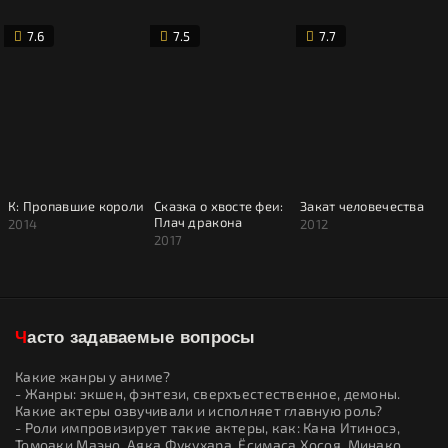
7.6
7.5
7.7
К: Пропавшие короли
Сказка о хвосте феи:
Закат человечества
Плач дракона
2014
2012
2017
Часто задаваемые вопросы
Какие жанры у аниме?
- Жанры: экшен, фэнтези, сверхъестественное, демоны.
Какие актеры озвучивали и исполняет главную роль?
- Роли импровизирует такие актеры, как: Кана Итиносэ,
Томоаки Маэно, Аяка Фукухара, Ёсимаса Хосоя, Минако