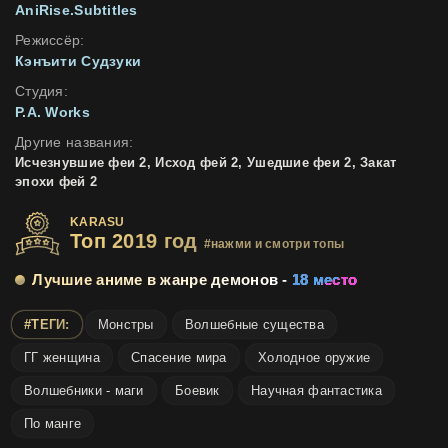
AniRise.Subtitles
Режиссёр:
Кэнъити Судзуки
Студия:
P.A. Works
Другие названия:
Исчезнувшие феи 2, Исход фей 2, Ушедшие феи 2, Закат
эпохи фей 2
KARASU
Топ 2019 год
#нажми и смотри топы
Лучшие аниме в жанре демонов -
18 место
#ТЕГИ:
Монстры
Волшебные существа
ГГ женщина
Спасение мира
Холодное оружие
Волшебники - маги
Боевик
Научная фантастика
По манге