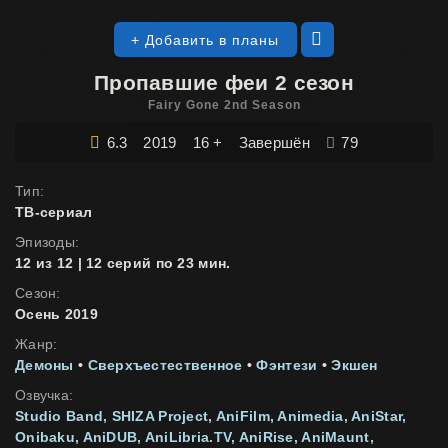
+ Добавить в планы
Пропавшие феи 2 сезон
Fairy Gone 2nd Season
6.3
2019
16 +
Завершён
79
Тип:
ТВ-сериал
Эпизоды:
12 из 12 | 12 серий по 23 мин.
Сезон:
Осень 2019
Жанр:
Демоны
•
Сверхъестественное
•
Фэнтези
•
Экшен
Озвучка:
Studio Band
SHIZA Project
AniFilm
Animedia
AniStar
Onibaku
AniDUB
AniLibria.TV
AniRise
AniMaunt