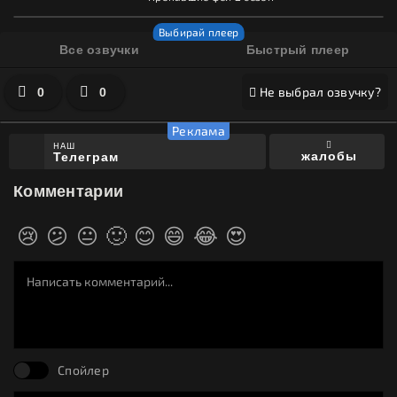
2019
2019
Все озвучки
Быстрый плеер
Не выбрал озвучку?
0
0
НАШ
жалобы
Телеграм
Комментарии
😢
😕
😐
🙂
😊
😄
😂
😍
Спойлер