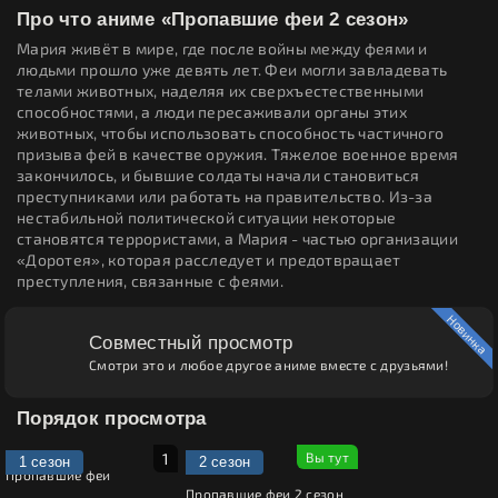
Про что аниме «Пропавшие феи 2 сезон»
Мария живёт в мире, где после войны между феями и
людьми прошло уже девять лет. Феи могли завладевать
телами животных, наделяя их сверхъестественными
способностями, а люди пересаживали органы этих
животных, чтобы использовать способность частичного
призыва фей в качестве оружия. Тяжелое военное время
закончилось, и бывшие солдаты начали становиться
преступниками или работать на правительство. Из-за
нестабильной политической ситуации некоторые
становятся террористами, а Мария - частью организации
«Доротея», которая расследует и предотвращает
преступления, связанные с феями.
Новинка
Совместный просмотр
Смотри это и любое другое аниме вместе с друзьями!
Порядок просмотра
1 сезон
2 сезон
Пропавшие феи
Пропавшие феи 2 сезон