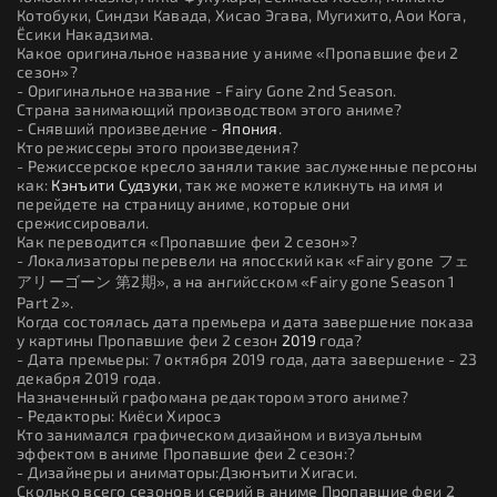
Котобуки, Синдзи Кавада, Хисао Эгава, Мугихито, Аои Кога,
Ёсики Накадзима.
Какое оригинальное название у аниме «Пропавшие феи 2
сезон»?
- Оригинальное название - Fairy Gone 2nd Season.
Страна занимающий производством этого аниме?
- Снявший произведение -
Япония
.
Кто режиссеры этого произведения?
- Режиссерское кресло заняли такие заслуженные персоны
как:
Кэнъити Судзуки
, так же можете кликнуть на имя и
перейдете на страницу аниме, которые они
срежиссировали.
Как переводится «Пропавшие феи 2 сезон»?
- Локализаторы перевели на япосский как «Fairy gone フェ
アリーゴーン 第2期», а на ангийсском «Fairy gone Season 1
Part 2».
Когда состоялась дата премьера и дата завершение показа
у картины Пропавшие феи 2 сезон
2019
года?
- Дата премьеры: 7 октября 2019 года, дата завершение - 23
декабря 2019 года.
Назначенный графомана редактором этого аниме?
- Редакторы: Киёси Хиросэ
Кто занимался графическом дизайном и визуальным
эффектом в аниме Пропавшие феи 2 сезон:?
- Дизайнеры и аниматоры:Дзюнъити Хигаси.
Сколько всего сезонов и серий в аниме Пропавшие феи 2