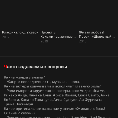
Классикалоид 2 сезон
Проект Б:
Живая любовь!
Кульминационные
Проект «Школьный
2017
эмоции
идол»
2019
2015
Часто задаваемые вопросы
Какие жанры у аниме?
- Жанры: повседневность, музыка, школа.
Какие актеры озвучивали и исполняет главную роль?
- Роли импровизирует такие актеры, как: Андзю Инами,
Рикако Аида, Нанака Сува, Ариса Комия, Сюка Саито, Аика
Кобаяси, Канако Такацуки, Аина Судзуки, Аи Фурихата,
Трина Нисимура.
Какое оригинальное название у аниме «Живая любовь!
Сияние 2 сезон»?
- Оригинальное название - Love Live! Sunshine!! 2nd Season.