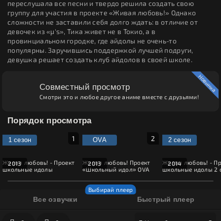
переслушала все песни и твердо решила создать свою
группу для участия в проекте «Живая любовь!» Однако
сложности не заставили себя долго ждать: в отличие от
девочек из «μ's», Тика живет не в Токио, а в
провинциальном городке, где айдолы не очень-то
популярны. Заручившись поддержкой лучшей подруги,
девушка решает создать клуб айдолов в своей школе.
Новинка
Совместный просмотр
Смотри это и любое другое аниме вместе с друзьями!
Порядок просмотра
1 сезон
OVA
2 сезон
Живая любовь! - Проект
Живая любовь! Проект
Живая любовь! - П
2013
2013
2014
школьные идолы
«Школьный идол» OVA
школьные идолы 2 
Все озвучки
Быстрый плеер