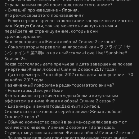
Страна занимающий производством этого аниме?
- Снявший произведение -
Япония
.
Кто режиссеры этого произведения?
- Режиссерское кресло заняли такие заслуженные персоны
как:
Кадзуо Сакаи
, так же можете кликнуть на имя и
перейдете на страницу аниме, которые они
срежиссировали.
Как переводится «Живая любовь! Сияние 2 сезон»?
- Локализаторы перевели на япосский как «ラブライブ！サ
ンシャイン!! 第2期», а на ангийсском «Love Live! Sunshine!!
Season 2».
Когда состоялась дата премьера и дата завершение показа
у картины Живая любовь! Сияние 2 сезон
2017
года?
- Дата премьеры: 7 октября 2017 года, дата завершение - 30
декабря 2017 года.
Назначенный графомана редактором этого аниме?
- Редакторы: Даисукэ Имаи
Кто занимался графическом дизайном и визуальным
эффектом в аниме Живая любовь! Сияние 2 сезон:?
- Дизайнеры и аниматоры:Дзюнъити Хигаси.
Сколько всего сезонов и серий в аниме Живая любовь!
Сияние 2 сезон?
- Обычно количество серий в аниме-сериалах зависит от
количество недель. У аниме 2 сезона и 13 эпизодов.
Студия, выпустившая аниме Живая любовь! Сияние 2 сезон?
- За каждым великим производством аниме стоит аниме-