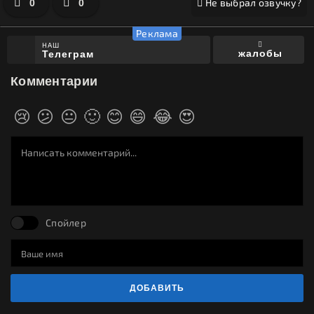
Не выбрал озвучку?
0
0
НАШ
жалобы
Телеграм
Комментарии
😢
😕
😐
🙂
😊
😄
😂
😍
Спойлер
ДОБАВИТЬ