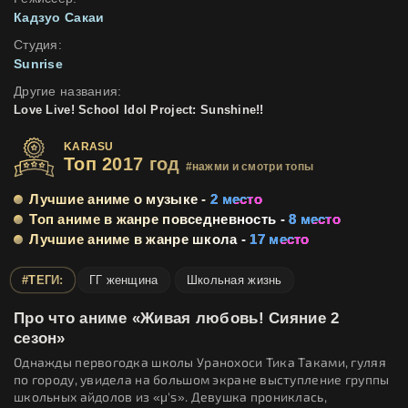
Кадзуо Сакаи
Студия:
Sunrise
Другие названия:
Love Live! School Idol Project: Sunshine!!
KARASU
Топ 2017 год
#нажми и смотри топы
Лучшие аниме о музыке -
2 место
Топ аниме в жанре повседневность -
8 место
Лучшие аниме в жанре школа -
17 место
#ТЕГИ:
ГГ женщина
Школьная жизнь
Про что аниме «Живая любовь! Сияние 2
сезон»
Однажды первогодка школы Уранохоси Тика Таками, гуляя
по городу, увидела на большом экране выступление группы
школьных айдолов из «μ's». Девушка прониклась,