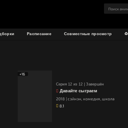
дборки
Расписание
Совместные просмотр
♻
+16
Cерия 12 из 12 |
Завершён
Давайте сыграем
2018 | сэйнэн, комедия, школа
8.1