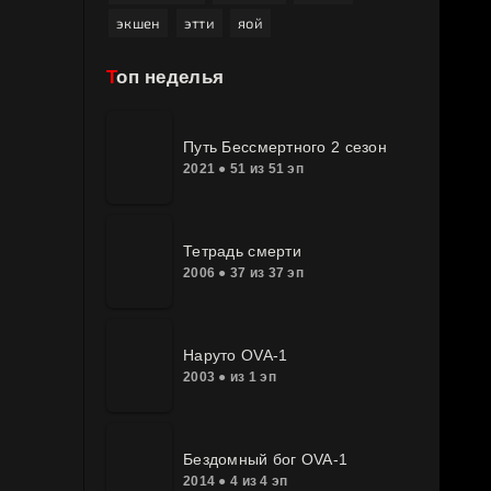
экшен
этти
яой
Топ неделья
Путь Бессмертного 2 сезон
2021 ● 51 из 51 эп
Тетрадь смерти
2006 ● 37 из 37 эп
Наруто OVA-1
2003 ● из 1 эп
Бездомный бог OVA-1
2014 ● 4 из 4 эп