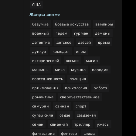
США
Жанры аниме
безумие
боевые искусства
вампиры
военный
гарем
гурман
демоны
детектив
детское
дзёсей
драма
дунхуа
комедия
игры
исторический
космос
магия
машины
меха
музыка
пародия
повседневность
полиция
приключения
психология
работа
романтика
сверхъестественное
самурай
сэйнэн
спорт
супер сила
сёдзё
сёздзе-ай
сёнен
сёнен-ай
триллер
ужасы
фантастика
фэнтези
школа