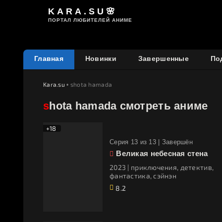
KARA.SU🌸
ПОРТАЛ ЛЮБИТЕЛЕЙ АНИМЕ
Главная
Новинки
Завершенные
По
Kara.su
• shota hamada
shota hamada смотреть аниме
+18
Cерия 13 из 13 |
Завершён
Великая небесная стена
2023 | приключения, детектив,
фантастика, сэйнэн
8.2