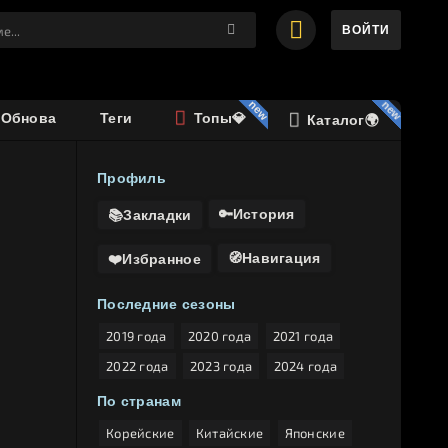
ВОЙТИ
️Обнова
Теги
Топы💎
Каталог🌍
Профиль
🔑История
📚Закладки
🧭Навигация
❤️Избранное
Последние сезоны
2019 года
2020 года
2021 года
2022 года
2023 года
2024 года
По странам
Корейские
Китайские
Японские