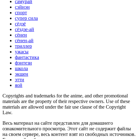
самурай
сэйнэн
спорт
супер сила
сёдзё
сёздзе-ай
сёнен
сёнен-ай
триллер
ужасы
фантастика
фэнтези
школа
экшен
этти
яой
Copyrights and trademarks for the anime, and other promotional
materials are the property of their respective owners. Use of these
materials are allowed under the fair use clause of the Copyright
Law.
Весь материал на сайте представлен для домашнего
ознакомительного просмотра. Этот сайт не содержит файлы
на своем сервере, весь контент взят из свободных источников.