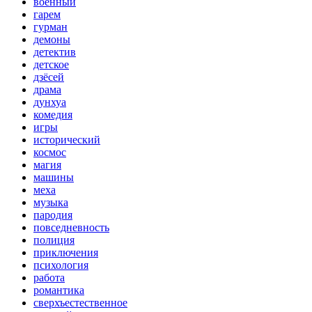
военный
гарем
гурман
демоны
детектив
детское
дзёсей
драма
дунхуа
комедия
игры
исторический
космос
магия
машины
меха
музыка
пародия
повседневность
полиция
приключения
психология
работа
романтика
сверхъестественное