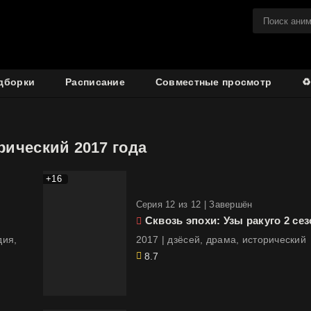
дборки
Расписание
Совместные просмотр
♻
рический 2017 года
+16
Cерия 12 из 12 |
Завершён
Сквозь эпохи: Узы ракуго 2 сез
дия,
2017 | дзёсей, драма, исторический
8.7