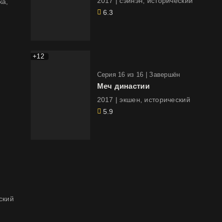
2017 | сэйнэн, исторический
6.3
+12
Cерия 16 из 16 |
Завершён
Меч династии
2017 | экшен, исторический
5.9
ский