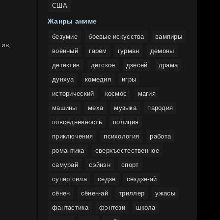
США
Жанры аниме
безумие
боевые искусства
вампиры
военный
гарем
гурман
демоны
детектив
детское
дзёсей
драма
дунхуа
комедия
игры
исторический
космос
магия
машины
меха
музыка
пародия
повседневность
полиция
приключения
психология
работа
романтика
сверхъестественное
самурай
сэйнэн
спорт
супер сила
сёдзё
сёздзе-ай
сёнен
сёнен-ай
триллер
ужасы
фантастика
фэнтези
школа