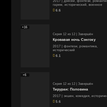
2017 | дзёсей, фэнтези, романтика,
гарем, исторический, военное
6.6
+16
Cерия 12 из 12 |
Завершён
Кровавая ночь Сэнгоку
2017 | фэнтези, романтика,
исторический
6.1
+6
Cерия 12 из 12 |
Завершён
Тируран: Половина
2017 | экшен, комедия, историче
5.6