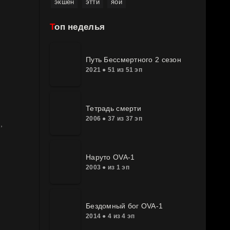
экшен
этти
яой
Топ неделья
Путь Бессмертного 2 сезон
2021 ● 51 из 51 эп
Тетрадь смерти
2006 ● 37 из 37 эп
Наруто OVA-1
2003 ● из 1 эп
Бездомный бог OVA-1
2014 ● 4 из 4 эп