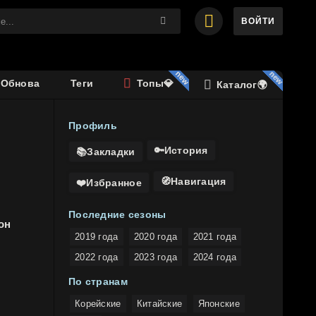
ВОЙТИ
️Обнова
Теги
Топы💎
Каталог🌍
Профиль
🔑История
📚Закладки
🧭Навигация
❤️Избранное
Последние сезоны
он
2019 года
2020 года
2021 года
2022 года
2023 года
2024 года
По странам
Корейские
Китайские
Японские