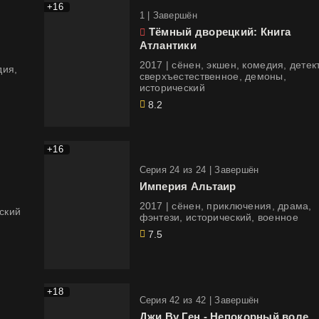
+16
1 |
Завершён
Тёмный дворецкий: Книга
Атлантики
2017 | сёнен, экшен, комедия, детектив,
дия,
сверхъестественное, демоны,
исторический
8.2
+16
Cерия 24 из 24 |
Завершён
Империя Альтаир
2017 | сёнен, приключения, драма,
еский
фэнтези, исторический, военное
7.5
+18
Cерия 42 из 42 |
Завершён
Джи Ву Ген - Непокорный воле