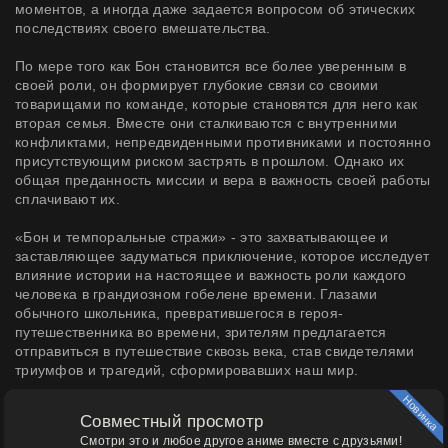
моментов, а иногда даже задается вопросом об этических
последствиях своего вмешательства.
По мере того как Бон становится все более уверенным в
своей роли, он формирует глубокие связи со своими
товарищами по команде, которые становятся для него как
вторая семья. Вместе они сталкиваются с внутренними
конфликтами, непредвиденными противниками и постоянно
присутствующим риском застрять в прошлом. Однако их
общая преданность миссии и вера в важность своей работы
сплачивают их.
«Бон и темпоральные стражи» - это захватывающее и
заставляющее задуматься приключение, которое исследует
влияние истории на настоящее и важность роли каждого
человека в грандиозном гобелене времени. Глазами
обычного школьника, превратившегося в героя-
путешественника во времени, зрителям предлагается
отправиться в путешествие сквозь века, став свидетелями
триумфов и трагедий, сформировавших наш мир.
Новинка
Совместный просмотр
Смотри это и любое другое аниме вместе с друзьями!