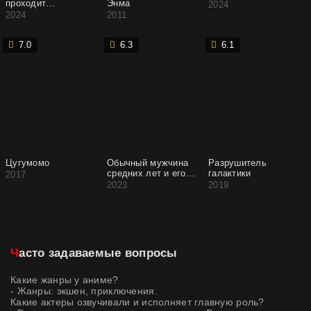
проходит
Энма
2024
подземелья: Танк,
2024
2011
обладающий редким
навыком
выносливости 9999,
7.0
6.3
6.1
был изгнан из
геройской группы
Цугумомо
Обычный мужчина
Разрушитель
средних лет и его
галактики
2017
журнал активности в
2023
2019
VRMMO
Часто задаваемые вопросы
Какие жанры у аниме?
- Жанры: экшен, приключения.
Какие актеры озвучивали и исполняет главную роль?