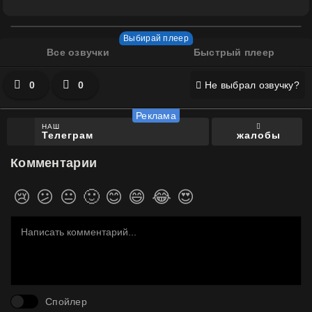
Все озвучки
Быстрый плеер
0
0
Не выбрал озвучку?
НАШ
жалобы
Телеграм
Комментарии
😢
😕
😐
🙂
😊
😄
😂
😍
Спойлер