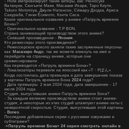
- Роли импровизирует такие актеры, как: Рюносукэ
Ватануки, Сюнъити Маки, Масааки Ихара, Таро Киути,
Takuro Motomiya, Джули Натансон, Сёмару Дзодза, Ариса
Сакураба, Гэнки Ёсимото, Кэнта Саса.
Какое оригинальное название у аниме «Патруль времени
Бона»?
- Оригинальное название - T.P BON.
Страна занимающий производством этого аниме?
- Снявший произведение -
Япония
.
Кто режиссеры этого произведения?
- Режиссерское кресло заняли такие заслуженные персоны
как:
Масахиро Андо
, так же можете кликнуть на имя и
перейдете на страницу аниме, которые они
срежиссировали.
Как переводится «Патруль времени Бона»?
- Локализаторы перевели на япосский как «T・Pぼん».
Когда состоялась дата премьера и дата завершение показа
у картины Патруль времени Бона
2024
года?
- Дата премьеры: 2 мая 2024 года, дата завершение - 17
июля 2024 года.
Студия, выпустившая аниме Патруль времени Бона?
- За каждым великим производством аниме стоит аниме-
студия, и некоторые из этих студий штампуют аниме-хиты с
невероятной скоростью. Студия, выпустившая этой картины
-
Bones
.
Последние добавленные серии с русскими озвучками и
субтитрами?
-
«Патруль времени Бона» 24 серия смотреть онлайн в