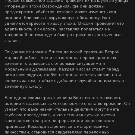
Первое совместное задание приводит их на шумные улицы
Флоренции эпохи Возрождения, где они должны
предотвратить убийство, которое может изменить ход
истории. Влившись в окружающую обстановку, Бон
удивляется красоте и хаосу эпохи. Миссия проверяет его
адаптивность и смелость, заставляя полагаться на
товарищей по команде и быстро применять полученные
знания.
От древних пирамид Египта до полей сражений Второй
мировой войны - Бон и его команда перемещаются во
времени, сталкиваясь с опасными ситуациями и
моральными дилеммами. Каждая миссия ставит перед
ними свои задачи, требуя не только спасать жизни, но и
следить за тем, чтобы их действия случайно не изменили
временную шкалу.
Благодаря своим приключениям Бон познает сложность
истории и взаимосвязь человеческого опыта во времени. Он
узнает, что даже незначительные действия могут иметь
глубокие последствия, и что истинная суть их миссии
заключается в защите непрерывности человеческого
прогресса. Команда встречается с историческими
личностями, становится свидетелями переломных