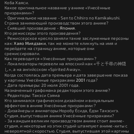
Коба Хаяси.
Какое оригинальное название у аниме «Унесённые
призраками»?
- Оригинальное название - Sen to Chihiro no Kamikakushi.
Страна занимающий производством этого аниме?
- Снявший произведение -
Япония
.
Кто режиссеры этого произведения?
- Режиссерское кресло заняли такие заслуженные персоны
как:
Хаяо Миядзаки
, так же можете кликнуть на имя и
перейдете на страницу аниме, которые они
срежиссировали.
Как переводится «Унесённые призраками»?
- Локализаторы перевели на япосский как «千と千尋の神隠
し», а на ангийсском «Spirited Away».
Когда состоялась дата премьера и дата завершение показа
у картины Унесённые призраками
2001
года?
- Дата премьеры: 20 июля 2001 года.
Назначенный графомана редактором этого аниме?
- Редакторы: Такэси Сэяма
Кто занимался графическом дизайном и визуальным
эффектом в аниме Унесённые призраками:?
- Дизайнеры и аниматоры:Норобу Ёсида, Ёдзи Такэсигэ.
Студия, выпустившая аниме Унесённые призраками?
- За каждым великим производством аниме стоит аниме-
студия, и некоторые из этих студий штампуют аниме-хиты с
невероятной скоростью. Студия, выпустившая этой картины