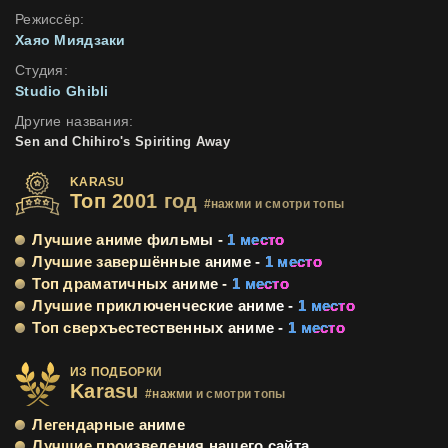
Режиссёр:
Хаяо Миядзаки
Студия:
Studio Ghibli
Другие названия:
Sen and Chihiro's Spiriting Away
KARASU
Топ 2001 год
#нажми и смотри топы
Лучшие аниме фильмы -
1 место
Лучшие завершённые аниме -
1 место
Топ драматичных аниме -
1 место
Лучшие приключенческие аниме -
1 место
Топ сверхъестественных аниме -
1 место
ИЗ ПОДБОРКИ
Karasu
#нажми и смотри топы
Легендарные аниме
Лучшие произведения нашего сайта