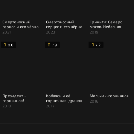
Смертоносный
Смертоносный
Тринити: Семеро
герцог и его чёрная
герцог и его чёрная
магов. Небесная
горничная
горничная 2 сезон
библиотека и
2021
2023
2019
Багровый король
8.0
7.9
7.2
Президент -
Кобаяси и её
Мальчик-горничная
горничная!
горничная-дракон
2016
2010
2017