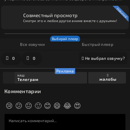
Новинка
Совместный просмотр
Смотри это и любое другое аниме вместе с друзьями!
Все озвучки
Быстрый плеер
0
0
Не выбрал озвучку?
НАШ
жалобы
Телеграм
Комментарии
😢
😕
😐
🙂
😊
😄
😂
😍