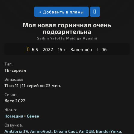
+ Добавить в планы
Моя новая горничная очень
подозрительна
Saikin Yatotta Maid ga Ayashii
6.5
2022
16 +
Завершён
96
Тип:
ТВ-сериал
Эпизоды:
11 из 11 | 11 серий по 23 мин.
Сезон:
Лето 2022
Жанр:
Комедия
•
Сёнен
Озвучка:
AniLibria.TV
AnimeVost
Dream Cast
AniDUB
BanderYmka