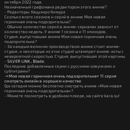
октября 2022 года.
Назначенный графомана редактором этого аниме?
- Редакторы: Кацухиро Кимура
Сколько всего сезонов и серий в аниме Моя новая
горничная очень подозрительна?
- Обычно количество серий в аниме-сериалах зависит от
количество недель. У аниме 1 сезона и 11 эпизодов.
Студия, выпустившая аниме Моя новая горничная очень
подозрительна?
- За каждым великим производством аниме стоит аниме-
студия, и некоторые из этих студий штампуют аниме-хиты с
невероятной скоростью. Студия, выпустившая этой картины
-
SILVER LINK.
,
Blade
.
Последние добавленные серии с русскими озвучками и
субтитрами?
-
«Моя новая горничная очень подозрительна» 11 серия
смотреть онлайн в хорошем качестве
Где сегодня можно бесплатно смотреть аниме «Моя новая
горничная очень подозрительна»?
- Можете посмотреть в удобном плеере, на сайте kara.su!