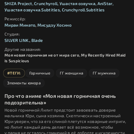
SHIZA Project
Crunchyroll
Ушастая озвучка
AniStar
Ушастая озвучка.Subtitles
Crunchyroll.Subtitles
Режиссёр:
Мираи Минато
,
Мисудзу Хосино
Студия:
SILVER LINK.
,
Blade
Другие названия:
Моя новая горничная не от мира сего, My Recently Hired Maid
is Suspicious
#ТЕГИ:
Горничные
ГГ женщина
ГГ мужчина
Элементы юмора
Про что аниме «Моя новая горничная очень
подозрительна»
Новой горничной Лилит предстоит завоевать доверие
мальчика Юри, сына хозяина. Скептически настроенный
Юри уверен, что за его спиной плетутся коварные интриги,
но Лилит каждый день делает всё возможное, чтобы
у парня не осталось сомнений в её доброте и искренности.