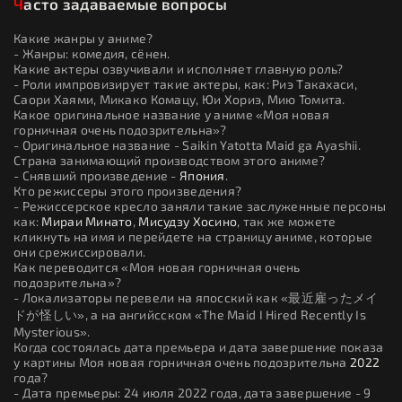
Часто задаваемые вопросы
Какие жанры у аниме?
- Жанры: комедия, сёнен.
Какие актеры озвучивали и исполняет главную роль?
- Роли импровизирует такие актеры, как: Риэ Такахаси,
Саори Хаями, Микако Комацу, Юи Хориэ, Мию Томита.
Какое оригинальное название у аниме «Моя новая
горничная очень подозрительна»?
- Оригинальное название - Saikin Yatotta Maid ga Ayashii.
Страна занимающий производством этого аниме?
- Снявший произведение -
Япония
.
Кто режиссеры этого произведения?
- Режиссерское кресло заняли такие заслуженные персоны
как:
Мираи Минато
,
Мисудзу Хосино
, так же можете
кликнуть на имя и перейдете на страницу аниме, которые
они срежиссировали.
Как переводится «Моя новая горничная очень
подозрительна»?
- Локализаторы перевели на япосский как «最近雇ったメイ
ドが怪しい», а на ангийсском «The Maid I Hired Recently Is
Mysterious».
Когда состоялась дата премьера и дата завершение показа
у картины Моя новая горничная очень подозрительна
2022
года?
- Дата премьеры: 24 июля 2022 года, дата завершение - 9