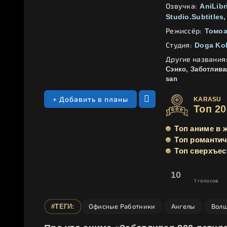
Озвучка:
AniLibr
Studio.Subtitles
Режиссёр:
Томоа
Студия:
Doga Ko
Другие названия
Сэнко, Заботлива
san
+ Добавить в планы
KARASU
Топ 2
Топ аниме в 
Топ романтич
Топ сверхъес
10
1
голосов
Офисные Работники
Ангелы
Волш
#ТЕГИ: