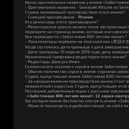
Какое оригинальное название у аниме «Заботливая
- Оригинальное название - Sewayaki Kitsune no Senk
Страна занимающий производством этого аниме?
- Снявший произведение -
Япония
.
Кто режиссеры этого произведения?
- Режиссерское кресло заняли такие заслуженные 
перейдете на страницу аниме, которые они срежис
Как переводится «Заботливая 800-летняя жена!»?
- Локализаторы перевели на япосский как «世話や
Когда состоялась дата премьера и дата завершени
- Дата премьеры: 10 апреля 2019 года, дата заверше
Назначенный графомана редактором этого аниме?
- Редакторы: Даисукэ Имаи
Сколько всего сезонов и серий в аниме Заботливая
- Обычно количество серий в аниме-сериалах зависи
Студия, выпустившая аниме Заботливая 800-летняя
- За каждым великим производством аниме стоит ан
невероятной скоростью. Студия, выпустившая этой
Последние добавленные серии с русскими озвучкам
-
«Заботливая 800-летняя жена!» 12 серия смотр
Где сегодня можно бесплатно смотреть аниме «Заб
- Можете посмотреть в удобном плеере, на сайте ka