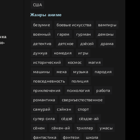
США
Жанры аниме
безумие
боевые искусства
вампиры
военный
гарем
гурман
демоны
чка
ko-
детектив
детское
дзёсей
драма
дунхуа
комедия
игры
исторический
космос
магия
машины
меха
музыка
пародия
повседневность
полиция
приключения
психология
работа
романтика
сверхъестественное
самурай
сэйнэн
спорт
супер сила
сёдзё
сёздзе-ай
сёнен
сёнен-ай
триллер
ужасы
фантастика
фэнтези
школа