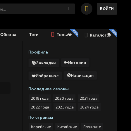
ВОЙТИ
️Обнова
Теги
Топы💎
Каталог🌍
Профиль
🔑История
📚Закладки
🧭Навигация
❤️Избранное
Последние сезоны
2019 года
2020 года
2021 года
2022 года
2023 года
2024 года
По странам
Корейские
Китайские
Японские