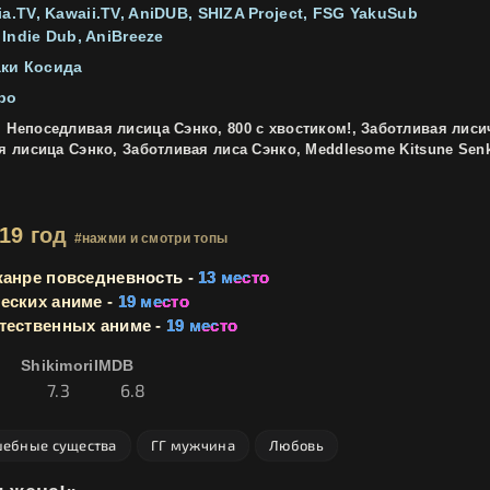
ia.TV
Kawaii.TV
AniDUB
SHIZA Project
FSG YakuSub
Indie Dub
AniBreeze
ки Косида
bo
:
Непоседливая лисица Сэнко, 800 с хвостиком!, Заботливая лиси
я лисица Сэнко, Заботливая лиса Сэнко, Meddlesome Kitsune Sen
019 год
#нажми и смотри топы
жанре повседневность -
13 место
еских аниме -
19 место
тественных аниме -
19 место
Shikimori
IMDB
7.3
6.8
ебные существа
ГГ мужчина
Любовь