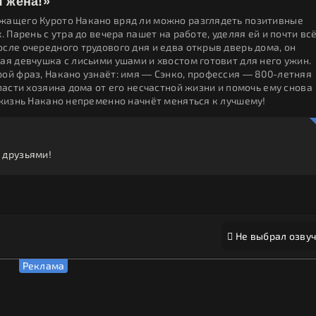
я жена!»
жащего Курото Накано вряд ли можно разглядеть позитивные
 Парень с утра до вечера пашет на работе, уделяя ей и почти вс
сле очередного трудового дня и едва открыв дверь дома, он
ая девчушка с лисьими ушами и хвостом готовит для него ужин.
ой фраз, Накано узнаёт: имя — Сэнко, профессия — 800-летняя
пасти хозяина дома от его несчастной жизни и помочь ему снова
 жизнь Накано непременно начнёт меняться к лучшему!
 друзьями!
Не выбрал озвуч