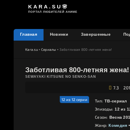
KARA.SU🌸
ПОРТАЛ ЛЮБИТЕЛЕЙ АНИМЕ
Главная
Новинки
Завершенные
По
Kara.su
•
Сериалы
• Заботливая 800-летняя жена!
Заботливая 800-летняя жена!
SEWAYAKI KITSUNE NO SENKO-SAN
7.3
20
12 из 12 серии
Тип:
ТВ-сериал
Эпизоды:
12 из 1
Сезон:
Весна 20
Жанр:
Комедия