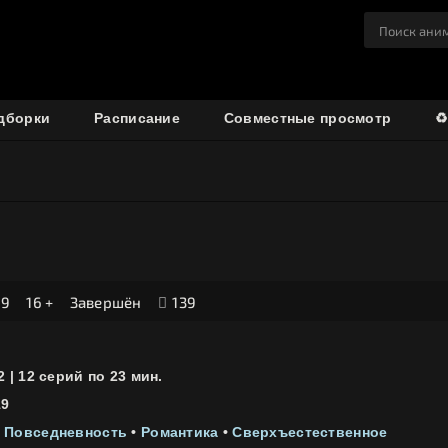
дборки
Расписание
Совместные просмотр
♻
19
16 +
Завершён
139
2 | 12 серий по 23 мин.
19
•
Повседневность
•
Романтика
•
Сверхъестественное