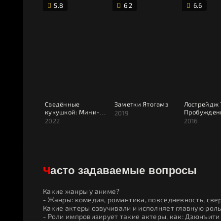
5.8
6.2
6.6
Сведённые
Заметки Ятогамэ
Лострейдж 
кукушкой: Мини-
Пробужден
2019
аниме
Wixoss
2022
2016
Часто задаваемые вопросы
Какие жанры у аниме?
- Жанры: комедия, романтика, повседневность, све
Какие актеры озвучивали и исполняет главную роль
- Роли импровизирует такие актеры, как: Дзюнъити 