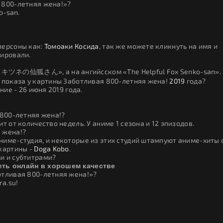
 800-летняя жена!»?
o-san.
персоны как:
Томоаки Косида
, так же можете кликнуть на имя и
сировали.
きキツネの仙狐さん», а на ангийсском «The Helpful Fox Senko-san».
е показа у картины Заботливая 800-летняя жена!
2019
года?
ние - 26 июня 2019 года.
 800-летняя жена!?
т от количество недель. У аниме 1 сезона и 12 эпизодов.
 жена!?
име-студия, и некоторые из этих студий штампуют аниме-хиты 
 картины -
Doga Kobo
.
и и субтитрами?
еть онлайн в хорошем качестве
отливая 800-летняя жена!»?
ra.su!