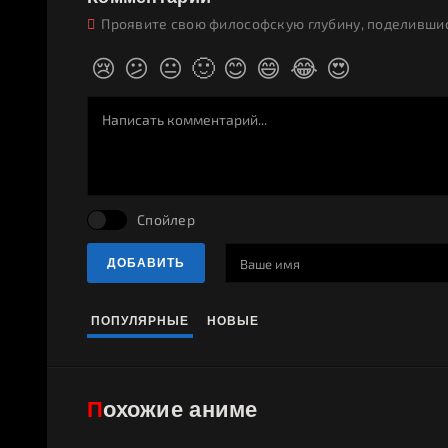
Проявите свою философскую глубину, поделившис
😢
😕
😐
🙂
😊
😄
😂
😍
Спойлер
ДОБАВИТЬ
ПОПУЛЯРНЫЕ
НОВЫЕ
Похожие аниме