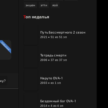
экшен
этти
яой
ё
Топ неделья
Путь Бессмертного 2 сезон
2021 ● 51 из 51 эп
Новинка
Тетрадь смерти
2006 ● 37 из 37 эп
Наруто OVA-1
ку?
2003 ● из 1 эп
Бездомный бог OVA-1
2014 ● 4 из 4 эп