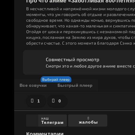
Про что аниме «Заботливая 800-летня
В несчастливой и напряжённой жизни молодого слу
моменты, что уж говорить об отдыхе и развлечениях.
свободное время. Но однажды ночью, вернувшись по
обнаруживает, что какая-то маленькая и симпатичн
Отойдя от шока и перекинувшись с незнакомкой пар
кицунэ, посланная на Землю из мира духов, чтобы с
обрести счастье. С этого момента благодаря Сэнко
Совместный просмотр
Смотри это и любое другое аниме вместе с
Все озвучки
Быстрый плеер
1
0
НАШ
жалобы
Телеграм
Комментарии