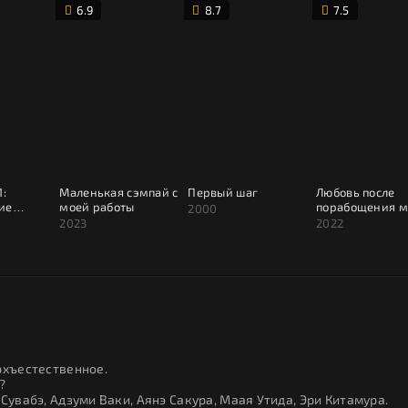
6.9
8.7
7.5
1:
Маленькая сэмпай с
Первый шаг
Любовь после
ие
моей работы
порабощения 
2000
2023
2022
рхъестественное.
?
Сувабэ, Адзуми Ваки, Аянэ Сакура, Маая Утида, Эри Китамура.