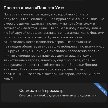
Про что аниме «Планета Уит»
Потеряв память о трагедии, в которой погибли его
родители, старшеклассник Соя Курои зажил мирной жизнью
вместе с двумя чудаками: похожим на кота Учителем и
готической лолитой Гинко . Он пошёл в новую школу, как и
любой другой старшеклассник, где познакомился с Нодзоми
, старостой своего класса. Однако спокойствие
закончилось, когда появились огромные загадочные
летающие объекты, атаковавшие побережья по всему миру
— Орудия Небулы. Авиация оказалась бесполезна против
них, но у человечества нашлась другая защита: семь
таинственных героев, пилотирующих роботов, успешно
разрушили один из этих объектов на побережье Японии.
Учитель с Гинко втянули и Сою в эту войну. Но его
противники — те самые загадочные герои, что защищают
мир?!
Новинка
Совместный просмотр
Смотри это и любое другое аниме вместе с друзьями!