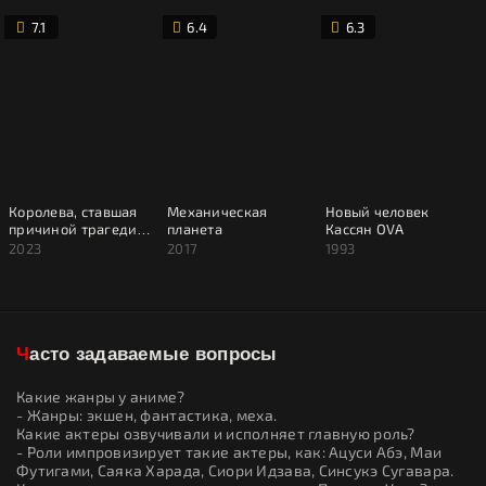
7.1
6.4
6.3
Королева, ставшая
Механическая
Новый человек
причиной трагедии,
планета
Кассян OVA
сделает для народа
2023
2017
1993
всё, что в её силах
Часто задаваемые вопросы
Какие жанры у аниме?
- Жанры: экшен, фантастика, меха.
Какие актеры озвучивали и исполняет главную роль?
- Роли импровизирует такие актеры, как: Ацуси Абэ, Маи
Футигами, Саяка Харада, Сиори Идзава, Синсукэ Сугавара.