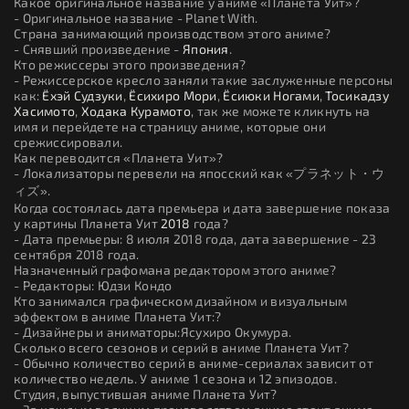
Какое оригинальное название у аниме «Планета Уит»?
- Оригинальное название - Planet With.
Страна занимающий производством этого аниме?
- Снявший произведение -
Япония
.
Кто режиссеры этого произведения?
- Режиссерское кресло заняли такие заслуженные персоны
как:
Ёхэй Судзуки
,
Ёсихиро Мори
,
Ёсиюки Ногами
,
Тосикадзу
Хасимото
,
Ходака Курамото
, так же можете кликнуть на
имя и перейдете на страницу аниме, которые они
срежиссировали.
Как переводится «Планета Уит»?
- Локализаторы перевели на япосский как «プラネット・ウ
ィズ».
Когда состоялась дата премьера и дата завершение показа
у картины Планета Уит
2018
года?
- Дата премьеры: 8 июля 2018 года, дата завершение - 23
сентября 2018 года.
Назначенный графомана редактором этого аниме?
- Редакторы: Юдзи Кондо
Кто занимался графическом дизайном и визуальным
эффектом в аниме Планета Уит:?
- Дизайнеры и аниматоры:Ясухиро Окумура.
Сколько всего сезонов и серий в аниме Планета Уит?
- Обычно количество серий в аниме-сериалах зависит от
количество недель. У аниме 1 сезона и 12 эпизодов.
Студия, выпустившая аниме Планета Уит?