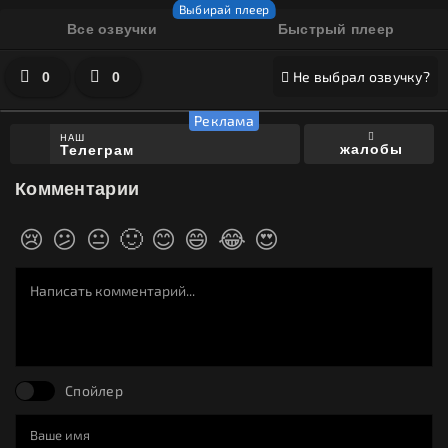
Все озвучки
Быстрый плеер
Не выбрал озвучку?
0
0
НАШ
жалобы
Телеграм
Комментарии
😢
😕
😐
🙂
😊
😄
😂
😍
Спойлер