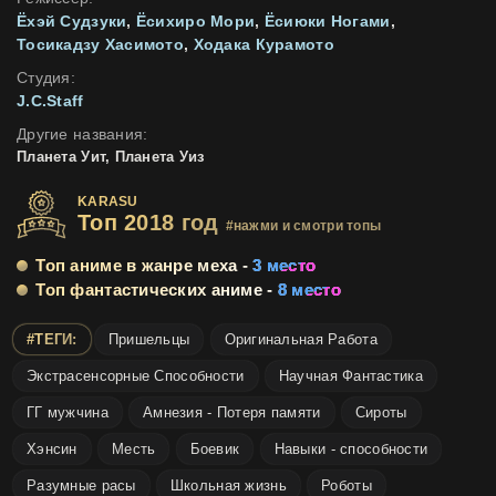
Ёхэй Судзуки
,
Ёсихиро Мори
,
Ёсиюки Ногами
,
Тосикадзу Хасимото
,
Ходака Курамото
Студия:
J.C.Staff
Другие названия:
Планета Уит, Планета Уиз
KARASU
Топ 2018 год
#нажми и смотри топы
Топ аниме в жанре меха -
3 место
Топ фантастических аниме -
8 место
#ТЕГИ:
Пришельцы
Оригинальная Работа
Экстрасенсорные Способности
Научная Фантастика
ГГ мужчина
Амнезия - Потеря памяти
Сироты
Хэнсин
Месть
Боевик
Навыки - способности
Разумные расы
Школьная жизнь
Роботы