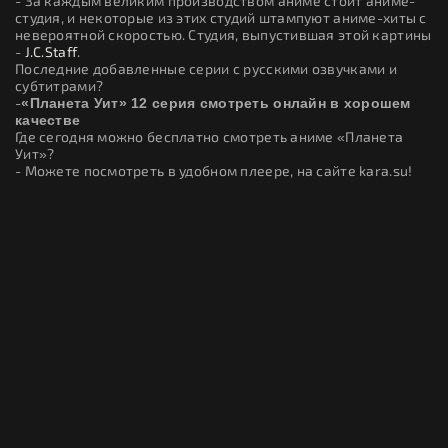
- За каждым великим производством аниме стоит аниме-
студия, и некоторые из этих студий штампуют аниме-хиты с
невероятной скоростью. Студия, выпустившая этой картины
-
J.C.Staff
.
Последние добавленные серии с русскими озвучками и
субтитрами?
-
«Планета Уит» 12 серия смотреть онлайн в хорошем
качестве
Где сегодня можно бесплатно смотреть аниме «Планета
Уит»?
- Можете посмотреть в удобном плеере, на сайте kara.su!