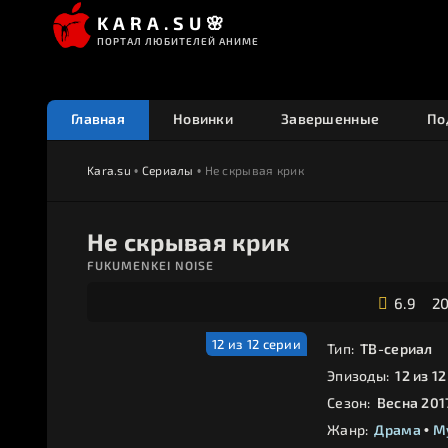
KARA.SU🌸
ПОРТАЛ ЛЮБИТЕЛЕЙ АНИМЕ
Главная
Новинки
Завершенные
По
Kara.su
•
Сериалы
• Не скрывая крик
Не скрывая крик
FUKUMENKEI NOISE
6.9
20
12 из 12 серии
Тип:
ТВ-сериал
Эпизоды:
12 из 12
Сезон:
Весна 201
Жанр:
Драма
•
М