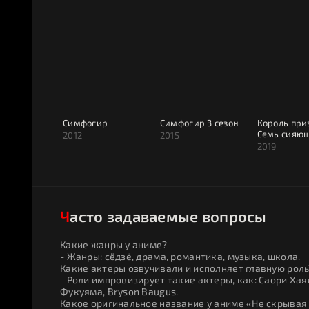
Симфогир
Симфогир 3 сезон
Король при
Семь сияю
2012
2015
звёзд
2019
Часто задаваемые вопросы
Какие жанры у аниме?
- Жанры: сёдзё, драма, романтика, музыка, школа.
Какие актеры озвучивали и исполняет главную роль
- Роли импровизирует такие актеры, как: Саори Хая
Фукуяма, Bryson Baugus.
Какое оригинальное название у аниме «Не скрывая