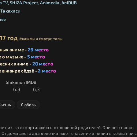
a.TV
SHIZA Project
Animedia
AniDUB
 Такахаси
ase
17 год
#нажми и смотри топы
ных аниме -
29 место
 о музыке -
5 место
еских аниме -
20 место
 в жанре сёдзё -
2 место
Shikimori
IMDB
6.9
6,3
жизнь
Любовь
ет из-за испортившихся отношений родителей. Они постоянно
а. От домашнего ада девочка ищет спасение в пении в компании 