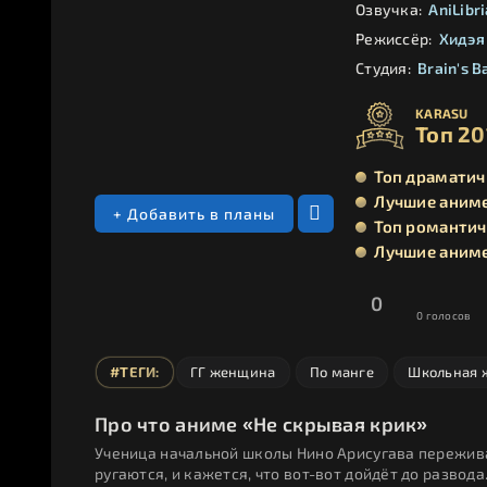
Озвучка:
AniLibri
Режиссёр:
Хидэя
Студия:
Brain's B
KARASU
Топ 20
Топ драматич
Лучшие аниме
+ Добавить в планы
Топ романтич
Лучшие аниме
0
0
голосов
#ТЕГИ:
ГГ женщина
По манге
Школьная 
Про что аниме «Не скрывая крик»
Ученица начальной школы Нино Арисугава пережива
ругаются, и кажется, что вот-вот дойдёт до развод