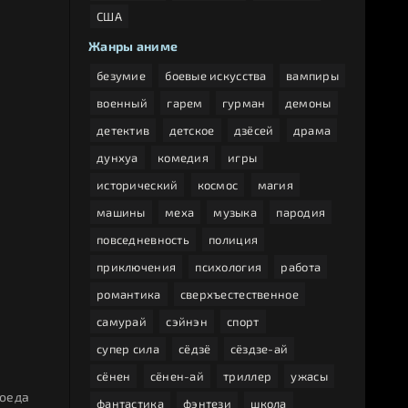
США
Жанры аниме
безумие
боевые искусства
вампиры
военный
гарем
гурман
демоны
детектив
детское
дзёсей
драма
дунхуа
комедия
игры
исторический
космос
магия
машины
меха
музыка
пародия
повседневность
полиция
приключения
психология
работа
романтика
сверхъестественное
самурай
сэйнэн
спорт
супер сила
сёдзё
сёздзе-ай
сёнен
сёнен-ай
триллер
ужасы
соеда
фантастика
фэнтези
школа