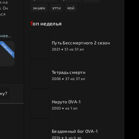
я на
. Он
экшен
этти
яой
ься
Топ неделья
нее...
Путь Бессмертного 2 сезон
Новинка
2021 ● 51 из 51 эп
Тетрадь смерти
2006 ● 37 из 37 эп
ку?
Наруто OVA-1
2003 ● из 1 эп
Бездомный бог OVA-1
2014 ● 4 из 4 эп