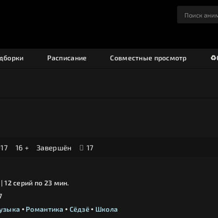
дборки
Расписание
Совместные просмотр
♻
17
16 +
Завершён
17
 | 12 серий по 23 мин.
7
узыка
•
Романтика
•
Сёдзё
•
Школа