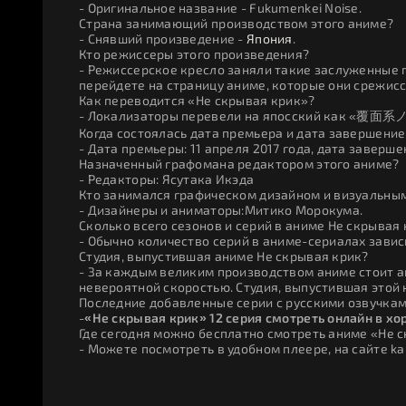
- Оригинальное название - Fukumenkei Noise.
Страна занимающий производством этого аниме?
- Снявший произведение -
Япония
.
Кто режиссеры этого произведения?
- Режиссерское кресло заняли такие заслуженные 
перейдете на страницу аниме, которые они срежис
Как переводится «Не скрывая крик»?
- Локализаторы перевели на япосский как «覆面系ノ
Когда состоялась дата премьера и дата завершение
- Дата премьеры: 11 апреля 2017 года, дата завершен
Назначенный графомана редактором этого аниме?
- Редакторы: Ясутака Икэда
Кто занимался графическом дизайном и визуальным
- Дизайнеры и аниматоры:Митико Морокума.
Сколько всего сезонов и серий в аниме Не скрывая
- Обычно количество серий в аниме-сериалах зависи
Студия, выпустившая аниме Не скрывая крик?
- За каждым великим производством аниме стоит ан
невероятной скоростью. Студия, выпустившая этой
Последние добавленные серии с русскими озвучкам
-
«Не скрывая крик» 12 серия смотреть онлайн в х
Где сегодня можно бесплатно смотреть аниме «Не 
- Можете посмотреть в удобном плеере, на сайте ka