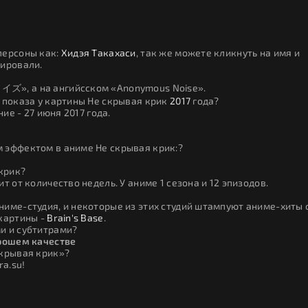
персоны как:
Хидэя Такахаси
, так же можете кликнуть на имя и
сировали.
イズ», а на ангийсском «Anonymous Noise».
 показа у картины Не скрывая крик
2017
года?
ие - 27 июня 2017 года.
 эффектом в аниме Не скрывая крик:?
 крик?
т от количество недель. У аниме 1 сезона и 12 эпизодов.
име-студия, и некоторые из этих студий штампуют аниме-хиты 
 картины -
Brain's Base
.
и и субтитрами?
орошем качестве
скрывая крик»?
ra.su!