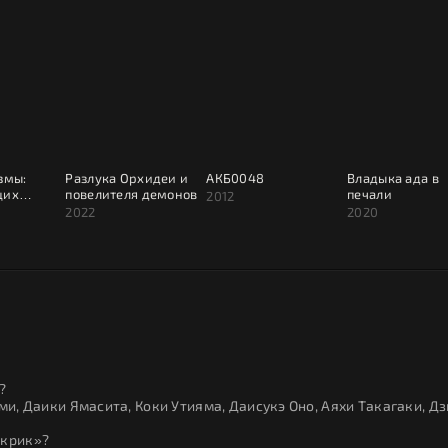
змы:
Разлука Орхидеи и
АКБ0048
Владыка ада в
щих
повелителя демонов
печали
2012
2022
2020
?
ми, Даики Ямасита, Коки Утияма, Даисукэ Оно, Аяхи Такагаки, Д
 крик»?