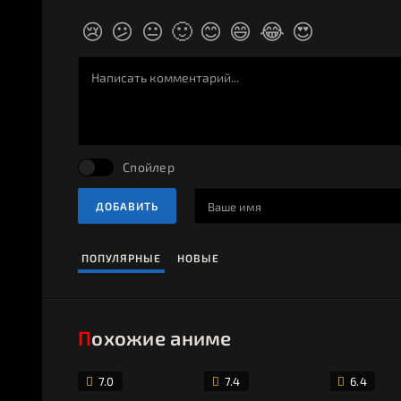
😢
😕
😐
🙂
😊
😄
😂
😍
Спойлер
ДОБАВИТЬ
ПОПУЛЯРНЫЕ
НОВЫЕ
Похожие аниме
7.0
7.4
6.4