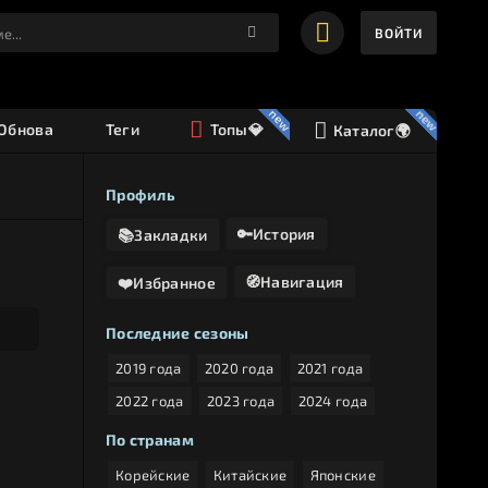
ВОЙТИ
️Обнова
Теги
Топы💎
Каталог🌍
Профиль
🔑История
📚Закладки
🧭Навигация
❤️Избранное
Последние сезоны
2019 года
2020 года
2021 года
2022 года
2023 года
2024 года
По странам
Корейские
Китайские
Японские